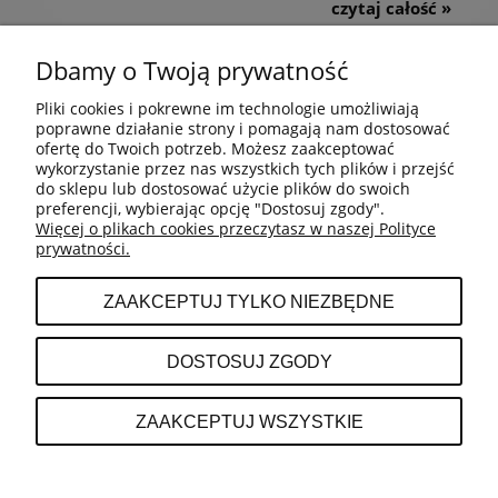
czytaj całość »
Dbamy o Twoją prywatność
Pliki cookies i pokrewne im technologie umożliwiają
POMOC
poprawne działanie strony i pomagają nam dostosować
ofertę do Twoich potrzeb. Możesz zaakceptować
wykorzystanie przez nas wszystkich tych plików i przejść
do sklepu lub dostosować użycie plików do swoich
MOJE KONTO
preferencji, wybierając opcję "Dostosuj zgody".
Więcej o plikach cookies przeczytasz w naszej Polityce
prywatności.
PŁATNOŚCI I DOSTAWA
ZAAKCEPTUJ TYLKO NIEZBĘDNE
INFORMACJE
DOSTOSUJ ZGODY
O NAS
ZAAKCEPTUJ WSZYSTKIE
POKAŻ PEŁNĄ WERSJĘ STRONY