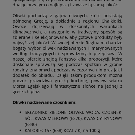
dbając przy tym o najlepszą i zawsze tą samą jakość.
Oliwki pochodzą z gajów oliwnych, które porastają
północną Grecję, a dokładnie z regionu Chalkidiki.
Owoce dojrzewają w doskonałych warunkach
klimatycznych, a następnie w tradycyjny sposób są
zbierane i selekcjonowane, aby gotowe produkty były
najwyższej jakości. W swojej ofercie Regina ma bardzo
bogaty wybór oliwek nadziewanych i marynowanych
według tradycyjnych i sprawdzonych przepisów. W
naszej ofercie znajdą Państwo kilka propozycji, które
doskonale sprawdzą się podczas spotkań w gronie
rodziny, znajomych, podczas wieczornych imprez jak i
dodatek do obiadu. Dzięki takim produktom można
poczuć prawdziwą grecką kuchnię, powiew wiatru
Morza Egejskiego i fantastyczne słońce na jednej z
greckich plaż.
Oliwki nadziewane czosnkiem:
SKŁADNIKI: ZIELONE OLIWKI, WODA, CZOSNEK,
SÓL, KWAS MLEKOWY (E270), KWAS CYTRYNOWY
(E330)
KALORIE: 157 (658) KCAL / KJ na 100 g