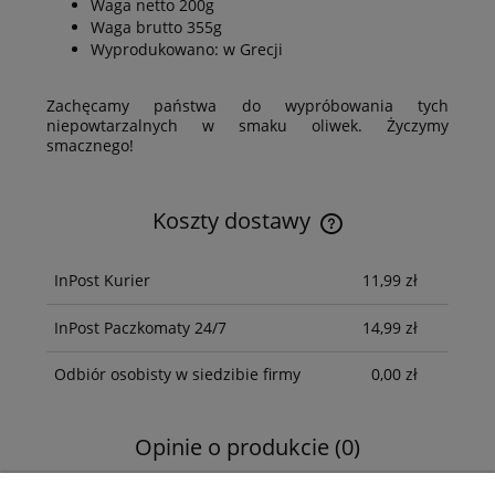
Waga netto 200g
Waga brutto 355g
Wyprodukowano: w Grecji
Zachęcamy państwa do wypróbowania tych
niepowtarzalnych w smaku oliwek. Życzymy
smacznego!
Koszty dostawy
Cena nie zawiera ewentualnych kosztów płatności
InPost Kurier
11,99 zł
InPost Paczkomaty 24/7
14,99 zł
Odbiór osobisty w siedzibie firmy
0,00 zł
Opinie o produkcie (0)