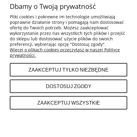
Dbamy o Twoją prywatność
Pliki cookies i pokrewne im technologie umożliwiają
POMOC
poprawne działanie strony i pomagają nam dostosować
ofertę do Twoich potrzeb. Możesz zaakceptować
wykorzystanie przez nas wszystkich tych plików i przejść
do sklepu lub dostosować użycie plików do swoich
MOJE KONTO
preferencji, wybierając opcję "Dostosuj zgody".
Więcej o plikach cookies przeczytasz w naszej Polityce
prywatności.
PŁATNOŚCI I DOSTAWA
ZAAKCEPTUJ TYLKO NIEZBĘDNE
INFORMACJE
DOSTOSUJ ZGODY
O NAS
ZAAKCEPTUJ WSZYSTKIE
POKAŻ PEŁNĄ WERSJĘ STRONY
Sklep internetowy Shoper.pl