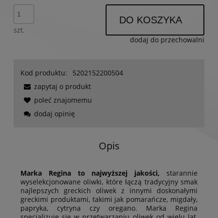
DO KOSZYKA
szt.
dodaj do przechowalni
Kod produktu:
5202152200504
zapytaj o produkt
poleć znajomemu
dodaj opinię
Opis
Marka Regina to najwyższej jakości,
starannie
wyselekcjonowane oliwki, które łączą tradycyjny smak
najlepszych greckich oliwek z innymi doskonałymi
greckimi produktami, takimi jak pomarańcze, migdały,
papryka, cytryna czy oregano. Marka Regina
specjalizuje się w przetwarzaniu oliwek od wielu lat,