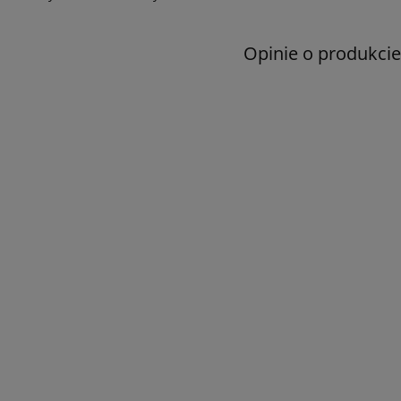
Opinie o produkcie
ek extra virgin z pierwszego
Oliwa z oliwek ze złotem 24K Extr
oczenia MANOLI 5L
Virgin 100ml na prezent
270,00 zł
120,00 zł
DO KOSZYKA
DO KOSZYKA