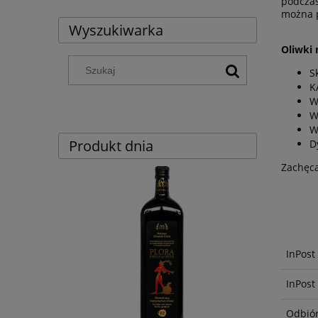
podczas
można p
Wyszukiwarka
Oliwki 
S
K
W
W
W
Produkt dnia
D
Zachęc
InPost
InPost
Odbiór