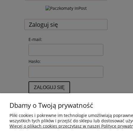
Zaloguj się
E-mail:
Hasło:
ZALOGUJ SIĘ
Nie pamiętasz hasła?
Dbamy o Twoją prywatność
Zarejestruj się
Pliki cookies i pokrewne im technologie umożliwiają poprawn
wszystkich tych plików i przejść do sklepu lub dostosować uży
Więcej o plikach cookies przeczytasz w naszej Polityce prywatn