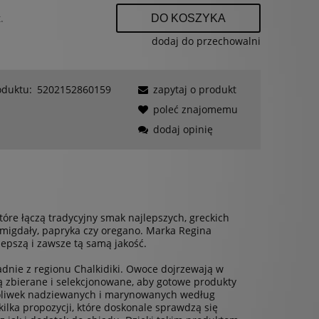
.
DO KOSZYKA
dodaj do przechowalni
oduktu:
5202152860159
zapytaj o produkt
poleć znajomemu
dodaj opinię
tóre łączą tradycyjny smak najlepszych, greckich
 migdały, papryka czy oregano. Marka Regina
jlepszą i zawsze tą samą jakość.
adnie z regionu Chalkidiki. Owoce dojrzewają w
ą zbierane i selekcjonowane, aby gotowe produkty
r oliwek nadziewanych i marynowanych według
ilka propozycji, które doskonale sprawdzą się