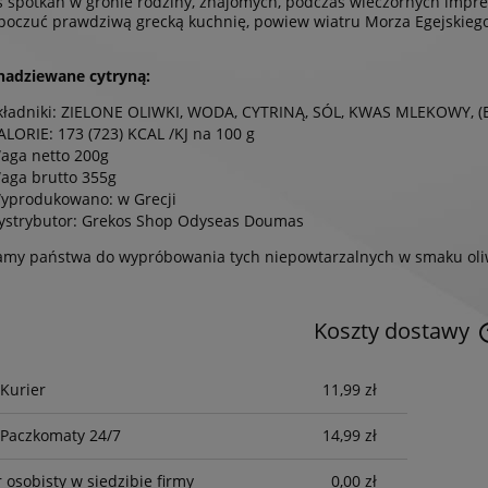
 spotkań w gronie rodziny, znajomych, podczas wieczornych imprez
oczuć prawdziwą grecką kuchnię, powiew wiatru Morza Egejskiego i
nadziewane cytryną:
kładniki: ZIELONE OLIWKI, WODA, CYTRINĄ, SÓL, KWAS MLEKOWY, (
ALORIE: 173 (723) KCAL /KJ na 100 g
aga netto 200g
aga brutto 355g
yprodukowano: w Grecji
ystrybutor: Grekos Shop Odyseas Doumas
amy państwa do wypróbowania tych niepowtarzalnych w smaku oli
Koszty dostawy
 Kurier
11,99 zł
 Paczkomaty 24/7
14,99 zł
 osobisty w siedzibie firmy
0,00 zł