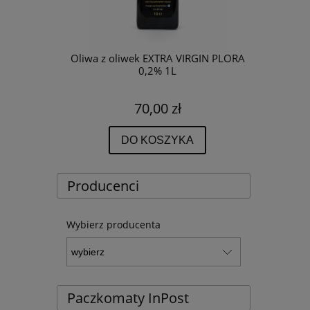
trowana - 5
Oliwa z oliwek EXTRA VIRGIN PLORA
Oliwa z oliw
<0,3%
0,2% 1L
tł
70,00 zł
DO KOSZYKA
Producenci
Wybierz producenta
Paczkomaty InPost