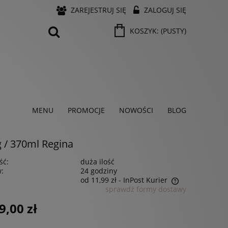
ZAREJESTRUJ SIĘ
ZALOGUJ SIĘ
KOSZYK:
(PUSTY)
MENU
PROMOCJE
NOWOŚCI
BLOG
 / 370ml Regina
ść:
duża ilość
w:
24 godziny
od 11,99 zł
- InPost Kurier
sprawdź formy dostawy
Cena nie zawiera ewentualnych kosztów
9,00 zł
płatności