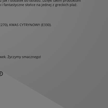
 jak i dodatek do obiadu. Dzięki takim produktom
 fantastyczne słońce na jednej z greckich plaż.
E270), KWAS CYTRYNOWY (E330).
wek. Życzymy smacznego!
Cena nie zawiera ewentualnych kosztów
płatności