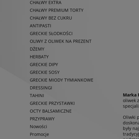
CHAŁWY EXTRA
CHAŁWY PREMIUM TORTY
CHAŁWY BEZ CUKRU
ANTIPASTI
GRECKIE SŁODKOŚCI
OLIWY Z OLIWEK NA PREZENT
DŻEMY
HERBATY
GRECKIE DIPY
GRECKIE SOSY
GRECKIE MIODY TYMIANKOWE
DRESSINGI
Marka R
TAHINI
oliwek 
GRECKIE PRZYSTAWKI
specjal
OCTY BALSAMICZNE
Oliwki 
PRZYPRAWY
doskona
Nowości
były na
tradycy
Promocje