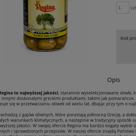
szt
Kod pr
Opis
egina to najwyższej jakości,
starannie wyselekcjonowane oliwki, k
z innymi doskonałymi greckimi produktami, takimi jak pomarańcze,
izuje się w przetwarzaniu oliwek od wielu lat, dbając przy tym o na
pochodzą z gajów oliwnych, które porastają północną Grecję, a dokł
łych warunkach klimatycznych, a następnie w tradycyjny sposób s
jwyższej jakości. W swojej ofercie Regina ma bardzo bogaty wybó
jnych i sprawdzonych przepisów. W naszej ofercie znajdą Państwo k